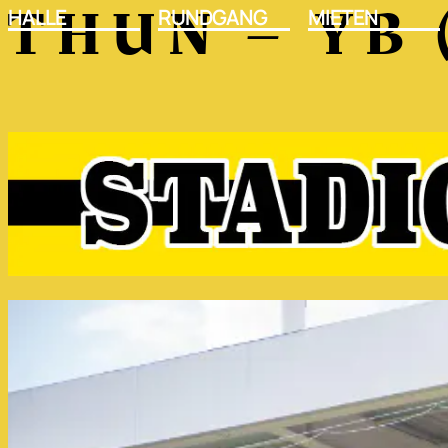
THUN – YB
HALLE
RUNDGANG
MIETEN